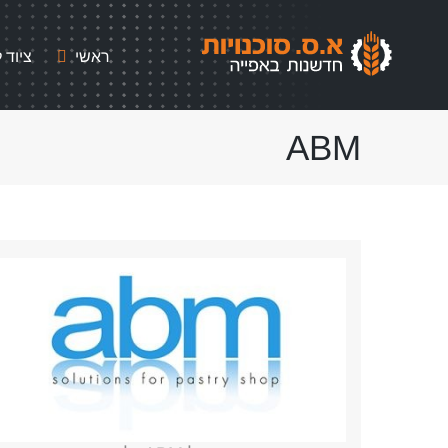
לג
תוכן
ראשי
ציוד 
ABM