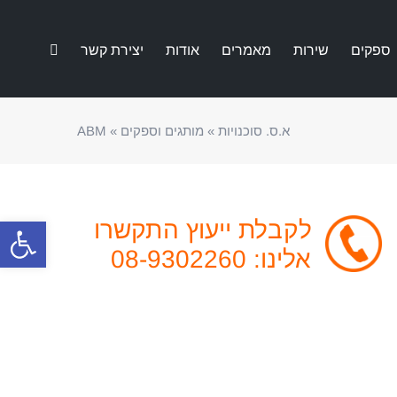
ספקים
שירות
מאמרים
אודות
יצירת קשר
א.ס. סוכנויות
»
מותגים וספקים
»
ABM
פתח סרגל
לקבלת ייעוץ התקשרו
אלינו: 08-9302260