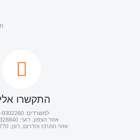
חב
התקשרו אלינ
למשרדים: 08-9302260
אזור הצפון, רועי: ‭054-9328840‬
אזור המרכז והדרום, רונן: ‭052-7070770