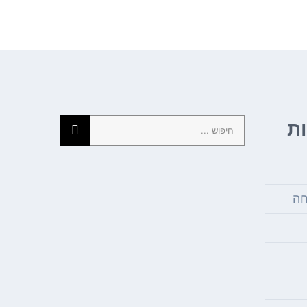
חיפוש...
ת
חה