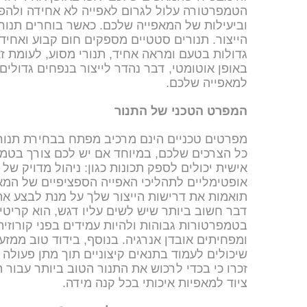
הטמפרטורה עלול לגרום לאפייה לא אחידה ולהפח
וביעילות של המאפייה שלכם. כאשר בוחרים תנור
הייצור. תנורים סטטיים מספקים חום קבוע ואחיד
גדולות בטעם ומראה אחיד, תנורי מסוע, לעומת ז
באופן אוטומטי, דבר נהדר לייצור בנפחים גדולי
למאפייה שלכם.
המפרט הטכני של התנור
מפרטים טכניים הינם מרכיב מפתח בבחירת תנור 
כל הצרכים שלכם, במיוחד אם יש לכם צורך בטמפ
אישית יכולים לספק תכונות כגון: ניהול מדויק של
אופטימליים לתהליכי האפייה הספציפיים של המאפ
תואמות את דרישות הייצור שלך על מנת לבצע את
דבר חשוב ביותר שיש לשים עליו דגש, הוא קריטי ה
בטמפרטורות גבוהות ולהיות עמידים בפני קורוזיה
ומפחיתים אובדן אנרגיה. בנוסף, בידוד טוב ממז
שיכולים לעמוד בתנאים קיצוניים תוך מתן פעולה
זכרו כי בכדי לרכוש את התנור הטוב ביותר עבו
ציוד למאפיות איכותי בכל קנה מידה.