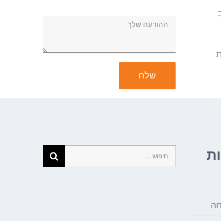
ת
חיפוש...
ת
חה