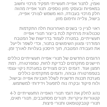
ואמין, לתנור אפייה תעשייתי תפקיד מרכזי וחשוב
במאפיות ובעסקי מזון נוספים. תנור אפייה מהווה
חלק מרכזי בעבודה, הוא משמש לצורכי אפייה,
בישול, צלייה וחימום מזון.
ראוי לציין כי בשנים האחרונות חלה התקדמות
טכנולוגית מרחיקת לכת בייצור תנורי אפייה
תעשייתיים, במטרה לעמוד בדרישות של המטבח
המודרני ומגוון השימושים בתנור, וכדי לשפר ולייעל
את העבודה המטבח, תוך חיסכון בעלויות לאורך זמן.
הדגמים החדשים של תנורי אפייה תעשייתיים כוללים
חיישנים מתקדמים לבדיקת לחות, טמפרטורה, רמת
חמצן ועוד. דגמים רבים מצוידים במערכת ניקוי עצמי
בטמפרטורה גבוהה, ודגמים מתקדמים כוללים
מערכת תכנות חדשנית לשלל תוכניות אפייה ובישול,
ולוח פיקוד ובקרה נוח לתפעול וידידותי למשתמש.
נהוג לחלק את דגמי תנורי האפייה התעשייתיים ל-4
קטגוריות עיקריות: תנורים מסתובבים, תנורי תאים,
תנורי קונבקטומאט ותנורי פיצות.